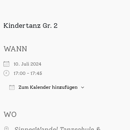
Kindertanz Gr. 2
WANN
10. Juli 2024
17:00 - 17:45
Zum Kalender hinzufügen
ICS herunterladen
Google Kalender
iCalendar
Office 365
Outlook Live
WO
SinnesWandel Tanzschule &